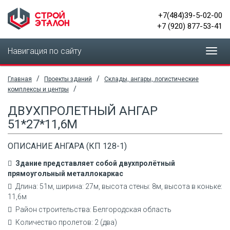
+7(484)39-5-02-00
+7 (920) 877-53-41
Навигация по сайту
Toggl
navig
/
/
Главная
Проекты зданий
Склады, ангары, логистические
/
комплексы и центры
ДВУХПРОЛЕТНЫЙ АНГАР
51*27*11,6М
ОПИСАНИЕ АНГАРА (КП 128-1)
Здание представляет собой двухпролётный
прямоугольный металлокаркас
Длина: 51м, ширина: 27м, высота стены: 8м, высота в коньке:
11,6м
Район строительства: Белгородская область
Количество пролетов: 2 (два)