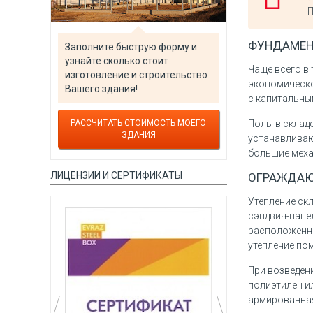
П
ФУНДАМЕН
Заполните быструю форму и
узнайте сколько стоит
Чаще всего в
изготовление и строительство
экономическо
Вашего здания!
с капитальны
Полы в склад
РАССЧИТАТЬ СТОИМОСТЬ МОЕГО
ЗДАНИЯ
устанавливаю
большие меха
ЛИЦЕНЗИИ И СЕРТИФИКАТЫ
ОГРАЖДАЮЩ
Утепление ск
сэндвич-пане
расположенно
утепление по
При возведен
полиэтилен и
армированная