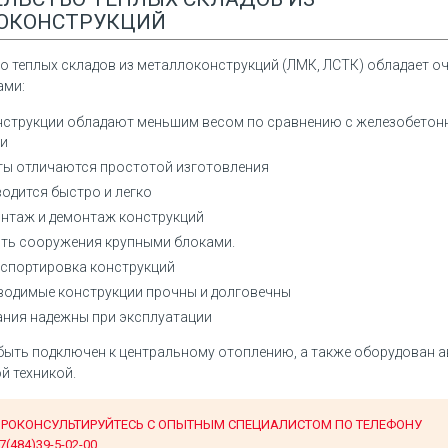
м
менеджера
мен
ОКОНСТРУКЦИЙ
00 кв.м
Каркас здания - 6*12*4м
Карк
/кв.м
Площадь – 72 м2
Площ
/кв.м
Снеговой район – 3
Снег
о теплых складов из металлоконструкций (ЛМК, ЛСТК) обладает 
ь - R15
Ветровой район – 1
Ветр
ами:
точняйте у
Огнестойкость – R15
Огне
струкции обладают меньшим весом по сравнению с железобето
(жмите
и
ЗАКАЗАТЬ
ты отличаются простотой изготовления
водится быстро и легко
АЗАТЬ
ВСЕ ПРЕДЛОЖЕНИЯ
нтаж и демонтаж конструкций
ДЛОЖЕНИЯ
ть сооружения крупными блоками.
нспортировка конструкций
одимые конструкции прочны и долговечны
ания надежны при эксплуатации
быть подключен к центральному отоплению, а также оборудован 
й техникой.
РОКОНСУЛЬТИРУЙТЕСЬ С ОПЫТНЫМ СПЕЦИАЛИСТОМ ПО ТЕЛЕФОНУ
7(484)39-5-02-00