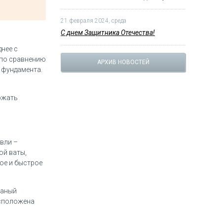
21 февраля 2024, среда
С днем Защитника Отечества!
днее с
 по сравнению
АРХИВ НОВОСТЕЙ
 фундамента.
ржать
вли –
ой ваты,
ое и быстрое
ваный
асположена