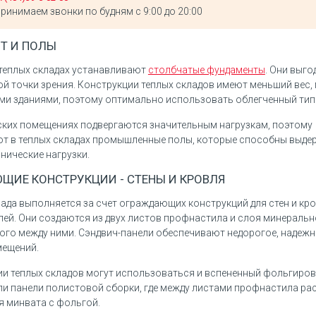
ринимаем звонки по будням с 9:00 до 20:00
Т И ПОЛЫ
 теплых складах устанавливают
столбчатые фундаменты
. Они выго
й точки зрения. Конструкции теплых складов имеют меньший вес,
ми зданиями, поэтому оптимально использовать облегченный тип
ских помещениях подвергаются значительным нагрузкам, поэтому
т в теплых складах промышленные полы, которые способны выде
нические нагрузки.
ИЕ КОНСТРУКЦИИ - СТЕНЫ И КРОВЛЯ
лада выполняется за счет ограждающих конструкций для стен и кро
лей. Они создаются из двух листов профнастила и слоя минеральн
го между ними. Сэндвич-панели обеспечивают недорогое, надежн
мещений.
ии теплых складов могут использоваться и вспененный фольгиро
ли панели полистовой сборки, где между листами профнастила р
 минвата с фольгой.