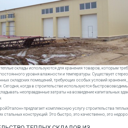
теплые склады используются для хранения товаров, которым треб
постоянного уровня влажности и температуры. Существует стерео
енных складских помещений, требующих особых условий хранения,
. Сегодня, когда в строительстве используются быстровозводимы
кладывать неоправданные затраты на возведение капитальных зда
.
ройЭталон» предлагает комплексную услугу строительства теплых
их стальных конструкций. Это быстро, это качественно, это недоро
жение №2
Спецпредложение №3
Спе
адское -
Стоимость уточняйте у
Стои
ЛЬСТВО ТЕПЛЫХ СКЛАДОВ ИЗ