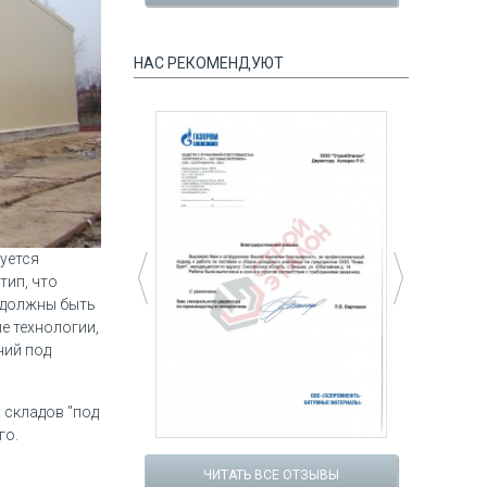
НАС РЕКОМЕНДУЮТ
уется
тип, что
 должны быть
е технологии,
ний под
 складов "под
го.
цпредложение №4
Спецпредложение №5
мость уточняйте у
Коровник на 100 голов
ЧИТАТЬ ВСЕ ОТЗЫВЫ