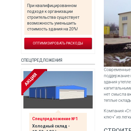
При квалифицированном
подходе к организации
строительства существует
возможность уменьшить
стоимость здания на 20%!
ОПТИМИЗИРОВАТЬ РАСХОДЫ
СПЕЦПРЕДЛОЖЕНИЯ
Современные 
поддержание 
здания утепл
капитальными
нет смысла в
теплые склады
Компания «Ст
ключ" из легк
№5
Спецпредложение №1
Спецпредло
лов
Холодный склад -
Торгово-скл
СТРОИТЕ