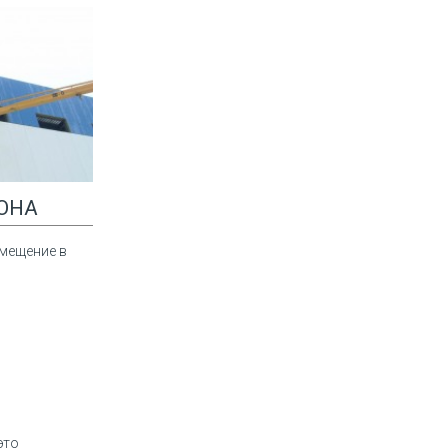
ОНА
омещение в
это