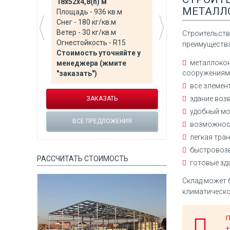
18х52х4,8(h) м
60х100х6(h) 
МЕТАЛЛ
Площадь - 936 кв.м
Площадь - 60
Снег - 180 кг/кв.м
Снег - 180 кг
Ветер - 30 кг/кв.м
Ветер - 23 кг
Строительств
Огнестойкость - R15
Огнестойкост
преимуществ
Стоимость уточняйте у
Стоимость у
металлокон
менеджера (жмите
менеджера 
сооружениям
е у
"заказать")
"заказать")
все элемен
здание воз
ЗАКАЗАТЬ
ЗАК
удобный мо
ВСЕ ПРЕДЛОЖЕНИЯ
ВСЕ ПРЕ
возможнос
легкая тра
Я
быстровозв
РАССЧИТАТЬ СТОИМОСТЬ
готовые зд
Склад может 
климатическо
П
+