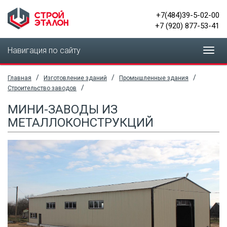
+7(484)39-5-02-00
+7 (920) 877-53-41
Навигация по сайту
Toggl
navig
/
/
/
Главная
Изготовление зданий
Промышленные здания
/
Строительство заводов
МИНИ-ЗАВОДЫ ИЗ
МЕТАЛЛОКОНСТРУКЦИЙ