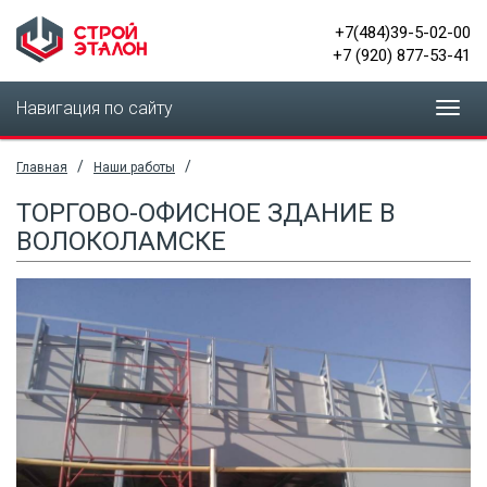
+7(484)39-5-02-00
+7 (920) 877-53-41
Навигация по сайту
Toggl
navig
/
/
Главная
Наши работы
ТОРГОВО-ОФИСНОЕ ЗДАНИЕ В
ВОЛОКОЛАМСКЕ