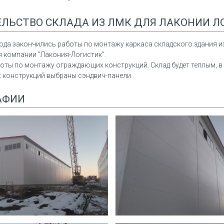
м
менеджера
мен
00 кв.м
Каркас здания - 6*12*4м
Карк
ЛЬСТВО СКЛАДА ИЗ ЛМК ДЛЯ ЛАКОНИИ Л
/кв.м
Площадь – 72 м2
Площ
/кв.м
Снеговой район – 3
Снег
ь - R15
Ветровой район – 1
Ветр
года закончились работы по монтажу каркаса складского здания 
точняйте у
Огнестойкость – R15
Огне
ля компании "Лакония-Логистик".
(жмите
оты по монтажу ограждающих конструкций. Склад будет теплым, в
конструкций выбраны сэндвич-панели.
ЗАКАЗАТЬ
АЗАТЬ
АФИИ
ВСЕ ПРЕДЛОЖЕНИЯ
ДЛОЖЕНИЯ