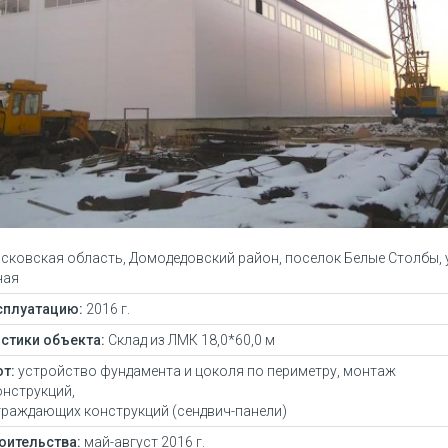
ковская область, Домодедовский район, поселок Белые Столбы, 
ная
сплуатацию:
2016 г.
стики объекта:
Склад из ЛМК 18,0*60,0 м
т:
устройство фундамента и цоколя по периметру, монтаж
нструкций,
жение №2
Спецпредложение №3
Спе
раждающих конструкций (сендвич-панели)
адское -
Стоимость уточняйте у
Стои
оительства:
май-август 2016 г.