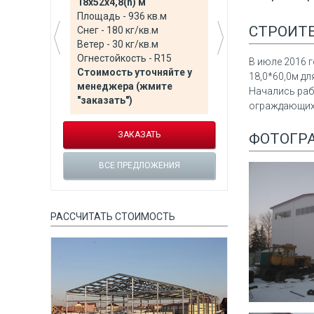
18х52х4,8(h) м
60х100х6(h) 
Площадь - 936 кв.м
Площадь - 60
СТРОИТЕ
Снег - 180 кг/кв.м
Снег - 180 кг
Ветер - 30 кг/кв.м
Ветер - 23 кг
Огнестойкость - R15
Огнестойкост
В июле 2016 
Стоимость уточняйте у
Стоимость у
18,0*60,0м д
менеджера (жмите
менеджера 
Начались раб
е у
"заказать")
"заказать")
ограждающих 
ЗАКАЗАТЬ
ЗАК
ФОТОГР
ВСЕ ПРЕДЛОЖЕНИЯ
ВСЕ ПРЕ
Я
РАССЧИТАТЬ СТОИМОСТЬ