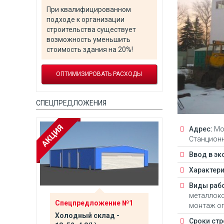
При квалифицированном
подходе к организации
строительства существует
возможность уменьшить
стоимость здания на 20%!
ОПТИМИЗИРОВАТЬ РАСХОДЫ
СПЕЦПРЕДЛОЖЕНИЯ
Адрес:
Мос
Станцион
Ввод в эк
Характери
Виды рабо
металлоко
№5
Спецпредложение №1
Спецпредло
монтаж ог
лов
Холодный склад -
Торгово-скл
Сроки стр