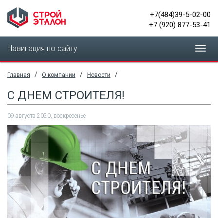
+7(484)39-5-02-00
+7 (920) 877-53-41
Навигация по сайту
Toggl
navig
/
/
/
Главная
О компании
Новости
С ДНЕМ СТРОИТЕЛЯ!
09 августа 2020, воскресенье