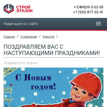
+7(484)39-5-02-00
+7 (920) 877-53-41
Навигация по сайту
Toggl
navig
/
/
/
Главная
О компании
Новости
ПОЗДРАВЛЯЕМ ВАС С
НАСТУПАЮЩИМИ ПРАЗДНИКАМИ!
19 декабря 2023, вторник