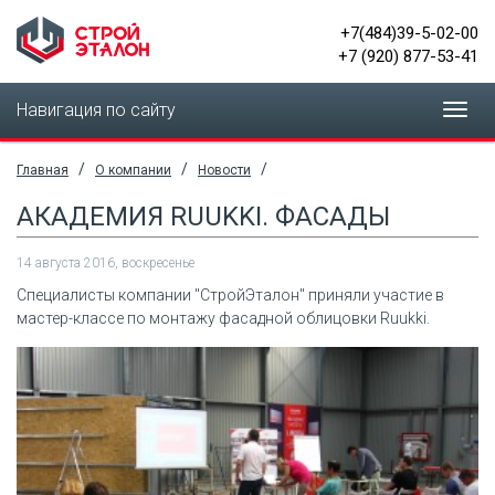
+7(484)39-5-02-00
+7 (920) 877-53-41
Навигация по сайту
Toggl
navig
/
/
/
Главная
О компании
Новости
АКАДЕМИЯ RUUKKI. ФАСАДЫ
14 августа 2016, воскресенье
Специалисты компании "СтройЭталон" приняли участие в
мастер-классе по монтажу фасадной облицовки Ruukki.