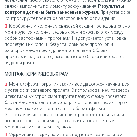
натяжения гибких связей 0.3 тонны (т.с). Контроль натяжения
связей выполнить по моменту закручивания.
Результаты
контроля должны быть занесены в журнал.
При установке
контролируйте проектное расстояние по осям здания.
К собранным колоннам связевой секции последовательно
монтируются колонны рядовых рам и скрепляются между
собой распорками и прогонами. Не допускается установка
последующих колонн без установки всех прогонов и
распорок между предыдущими колоннами. Сборка
производится до последнего связевого блока или крайней
рядовой рамы.
МОНТАЖ ФЕРМ РЯДОВЫХ РАМ
Монтаж ферм покрытия здания всегда должен начинаться
с установки связевого пролета. С использованием траверсы
и текстильных строп смонтируйте первую ферму связевого
блока. Рекомендуется производить строповку фермы в двух
местах – в каждой третьи длины габарита фермы.
Запрещается использование при строповке стальных или
цепных строп, т.к. они могут повредить тонкостенные
металлические элементы здания.
Удерживайте ферму на месте в поднятом вертикальном