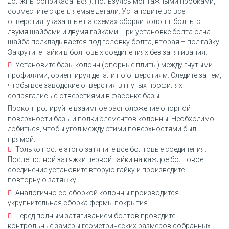
должны соприкасаться). Пользуясь монтажными пробками,
совместите скрепляемые детали. Установите во все
отверстия, указанные на схемах сборки колонн, болты с
двумя шайбами и двумя гайками. При установке болта одна
шайба подкладывается под головку болта, вторая – под гайку.
Закрутите гайки в болтовых соединениях без затягивания.
Установите базы колонн (опорные плиты) между гнутыми
профилями, ориентируя детали по отверстиям. Следите за тем,
чтобы все заводские отверстия в гнутых профилях
сопрягались с отверстиями в фасонке базы.
Проконтролируйте взаимное расположение опорной
поверхности базы и полки элементов колонны. Необходимо
добиться, чтобы угол между этими поверхностями был
прямой.
Только после этого затяните все болтовые соединения.
После полной затяжки первой гайки на каждое болтовое
соединение установите вторую гайку и произведите
повторную затяжку.
Аналогично со сборкой колонны производится
укрупнительная сборка фермы покрытия.
Перед полным затягиванием болтов проведите
контрольные замеры геометрических размеров собранных