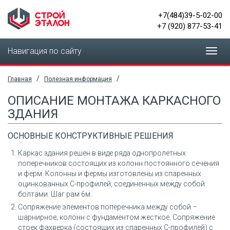
+7(484)39-5-02-00
+7 (920) 877-53-41
Навигация по сайту
Toggl
navig
/
/
Главная
Полезная информация
ОПИСАНИЕ МОНТАЖА КАРКАСНОГО
ЗДАНИЯ
ОСНОВНЫЕ КОНСТРУКТИВНЫЕ РЕШЕНИЯ
Каркас здания решен в виде ряда однопролетных
поперечников состоящих из колонн постоянного сечения
и ферм. Колонны и фермы изготовлены из спаренных
оцинкованных С-профилей, соединенных между собой
болтами. Шаг рам 6м.
Сопряжение элементов поперечника между собой –
шарнирное; колонн с фундаментом жесткое. Сопряжение
стоек фахверка (состоящих из спаренных С-профилей) с